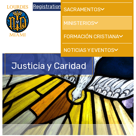
Donations
Registration
|
School
HdMiami
SACRAMENTOS
MINISTERIOS
FORMACIÓN CRISTIANA
NOTICIAS Y EVENTOS
Justicia y Caridad