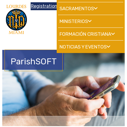
Donations
Registration
|
School
HdMiami
SACRAMENTOS
MINISTERIOS
FORMACIÓN CRISTIANA
NOTICIAS Y EVENTOS
ParishSOFT