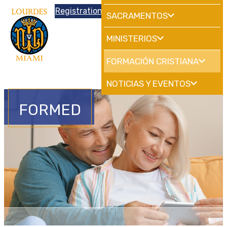
Donations
Registration
|
School
HdMiami
SACRAMENTOS
MINISTERIOS
FORMACIÓN CRISTIANA
NOTICIAS Y EVENTOS
FORMED