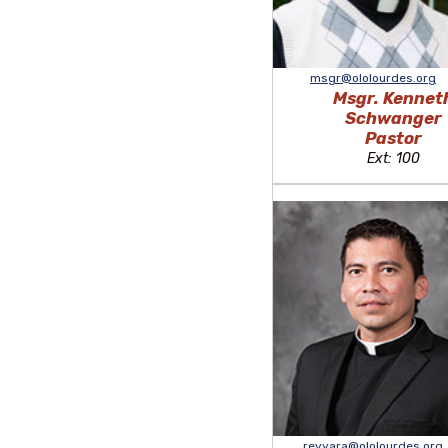
msgr@ololourdes.org
Msgr. Kennet
Schwanger
Pastor
Ext: 100
revyara@ololourdes.org