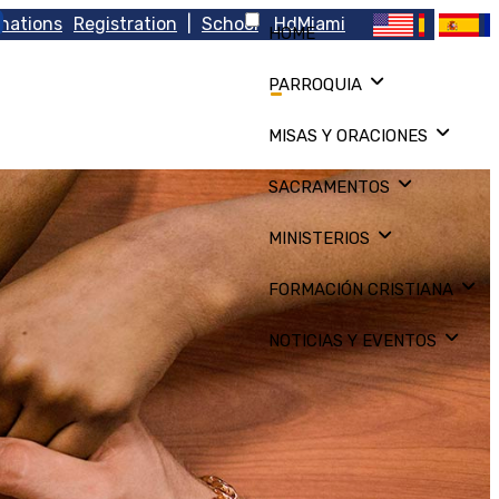
nations
Registration
|
School
HdMiami
HOME
PARROQUIA
MISAS Y ORACIONES
SACRAMENTOS
MINISTERIOS
FORMACIÓN CRISTIANA
NOTICIAS Y EVENTOS