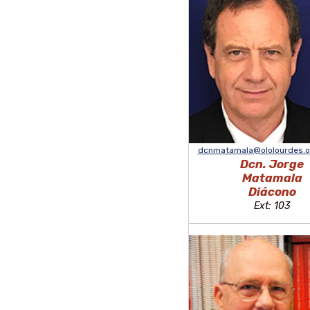
dcnmatamala@ololourdes.o
Dcn. Jorge
Matamala
Diácono
Ext: 103