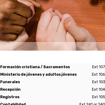
Formación cristiana / Sacramentos
Ext 107
Ministerio de jóvenes y adultos jóvenes
Ext 106
Funerales
Ext 103
Recepción
Ext 104
Registros
Ext 105
Contabilidad
Ext 241 or 240