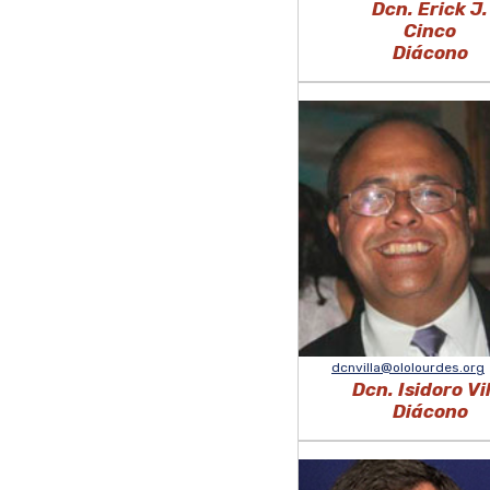
Dcn. Erick J.
Cinco
Diácono
dcnvilla@ololourdes.org
Dcn. Isidoro Vi
Diácono