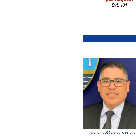
Ext: 101
dcncinco@ololourdes.org