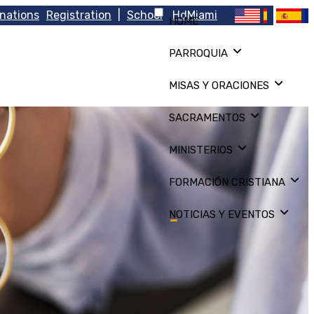
nations
Registration
|
School
HdMiami
HOME
PARROQUIA
MISAS Y ORACIONES
SACRAMENTOS
MINISTERIOS
FORMACIÓN CRISTIANA
NOTICIAS Y EVENTOS