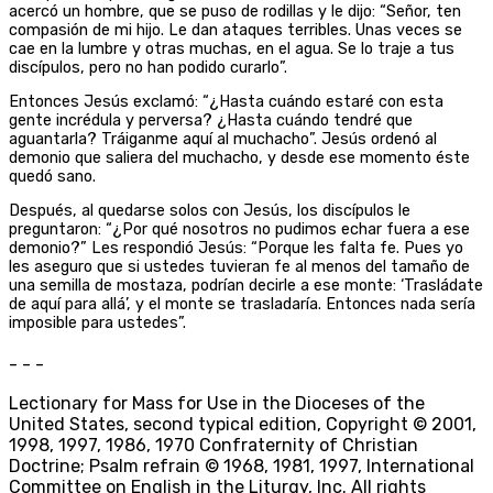
acercó un hombre, que se puso de rodillas y le dijo: “Señor, ten
compasión de mi hijo. Le dan ataques terribles. Unas veces se
cae en la lumbre y otras muchas, en el agua. Se lo traje a tus
discípulos, pero no han podido curarlo”.
Entonces Jesús exclamó: “¿Hasta cuándo estaré con esta
gente incrédula y perversa? ¿Hasta cuándo tendré que
aguantarla? Tráiganme aquí al muchacho”. Jesús ordenó al
demonio que saliera del muchacho, y desde ese momento éste
quedó sano.
Después, al quedarse solos con Jesús, los discípulos le
preguntaron: “¿Por qué nosotros no pudimos echar fuera a ese
demonio?” Les respondió Jesús: “Porque les falta fe. Pues yo
les aseguro que si ustedes tuvieran fe al menos del tamaño de
una semilla de mostaza, podrían decirle a ese monte: ‘Trasládate
de aquí para allá’, y el monte se trasladaría. Entonces nada sería
imposible para ustedes”.
- - -
Lectionary for Mass for Use in the Dioceses of the
United States, second typical edition, Copyright © 2001,
1998, 1997, 1986, 1970 Confraternity of Christian
Doctrine; Psalm refrain © 1968, 1981, 1997, International
Committee on English in the Liturgy, Inc. All rights