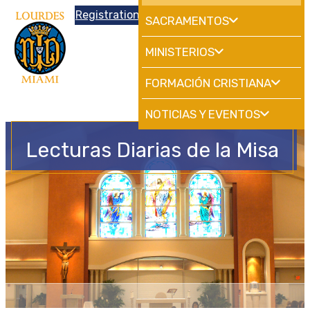
Donations
Registration
|
School
HdMiami
SACRAMENTOS
MINISTERIOS
FORMACIÓN CRISTIANA
NOTICIAS Y EVENTOS
Lecturas Diarias de la Misa