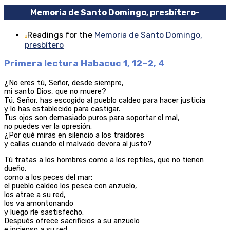
Memoria de Santo Domingo, presbítero
-
Readings for the
Memoria de Santo Domingo,
presbítero
Primera lectura Habacuc 1, 12–2, 4
¿No eres tú, Señor, desde siempre,
mi santo Dios, que no muere?
Tú, Señor, has escogido al pueblo caldeo para hacer justicia
y lo has establecido para castigar.
Tus ojos son demasiado puros para soportar el mal,
no puedes ver la opresión.
¿Por qué miras en silencio a los traidores
y callas cuando el malvado devora al justo?
Tú tratas a los hombres como a los reptiles, que no tienen
dueño,
como a los peces del mar:
el pueblo caldeo los pesca con anzuelo,
los atrae a su red,
los va amontonando
y luego ríe sastisfecho.
Después ofrece sacrificios a su anzuelo
e incienso a su red,